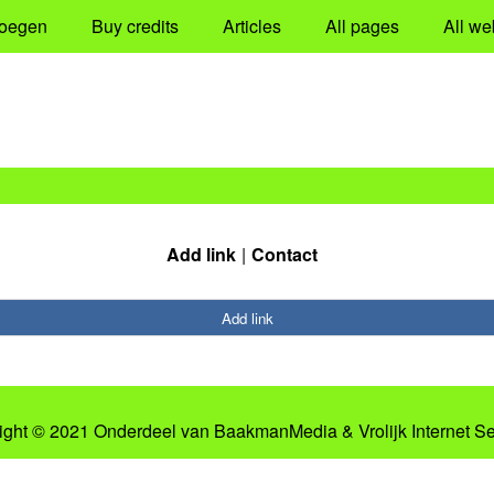
oegen
Buy credits
Articles
All pages
All we
Add link
Contact
Add link
ight © 2021 Onderdeel van
BaakmanMedia
&
Vrolijk Internet S