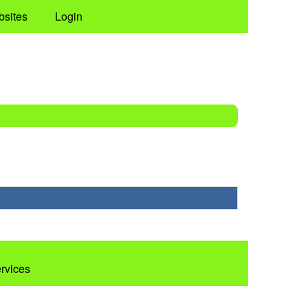
bsites
Login
ervices