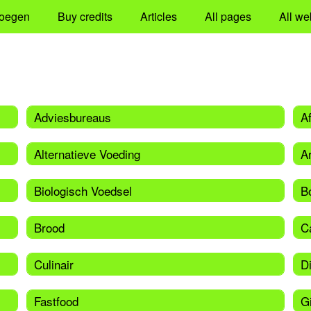
oegen
Buy credits
Articles
All pages
All we
Adviesbureaus
A
Alternatieve Voeding
A
Biologisch Voedsel
B
Brood
C
Culinair
D
Fastfood
Gi