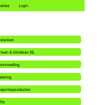
bsites
Login
fslanken
rtsen & klinieken NL
orstvoeding
atering
iepvriesproducten
fts