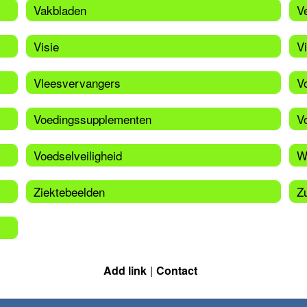
Vakbladen
V
Visie
V
Vleesvervangers
V
Voedingssupplementen
V
Voedselveiligheid
W
Ziektebeelden
Zu
Add link
Contact