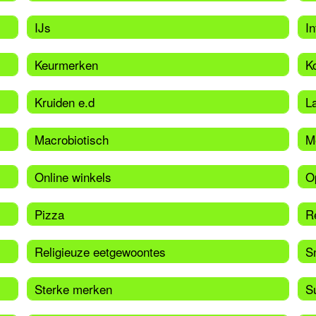
IJs
In
Keurmerken
Ko
Kruiden e.d
L
Macrobiotisch
M
Online winkels
O
Pizza
R
Religieuze eetgewoontes
S
Sterke merken
S