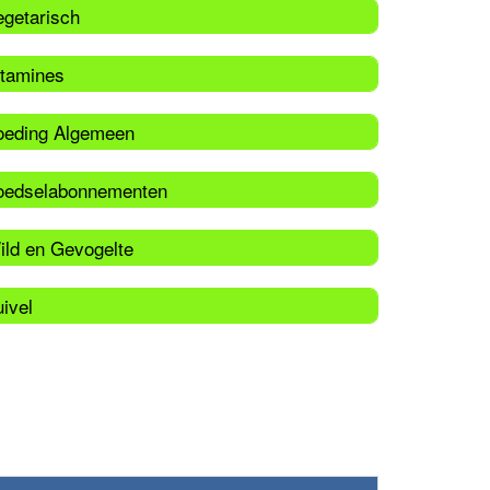
egetarisch
itamines
oeding Algemeen
oedselabonnementen
ild en Gevogelte
ivel