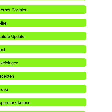
ternet Portalen
ffie
aatste Update
eel
pleidingen
ecepten
noep
upermarktketens