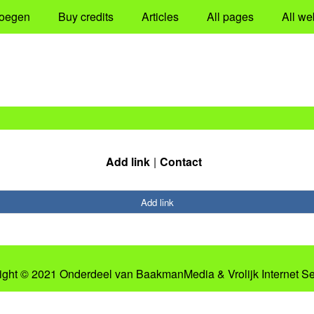
oegen
Buy credits
Articles
All pages
All we
Add link
Contact
Add link
ight © 2021 Onderdeel van
BaakmanMedia
&
Vrolijk Internet S