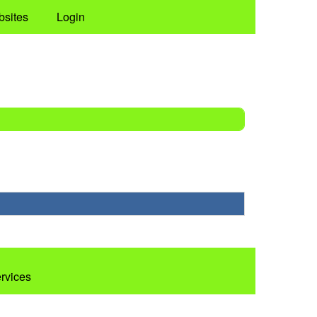
bsites
Login
ervices