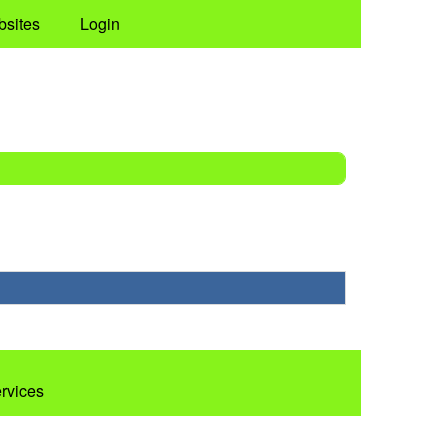
bsites
Login
ervices