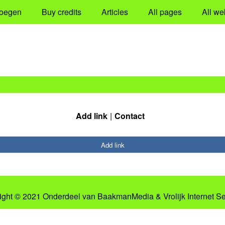
oegen
Buy credits
Articles
All pages
All we
Add link
Contact
Add link
ight © 2021 Onderdeel van
BaakmanMedia
&
Vrolijk Internet S