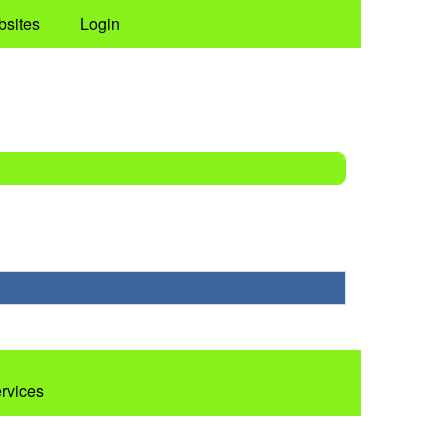
bsites
Login
ervices