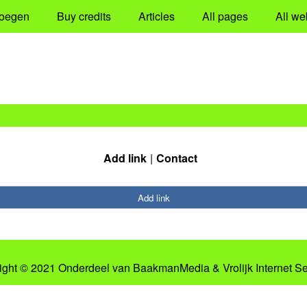
oegen
Buy credits
Articles
All pages
All we
Add link
Contact
Add link
ight © 2021 Onderdeel van
BaakmanMedia
&
Vrolijk Internet S